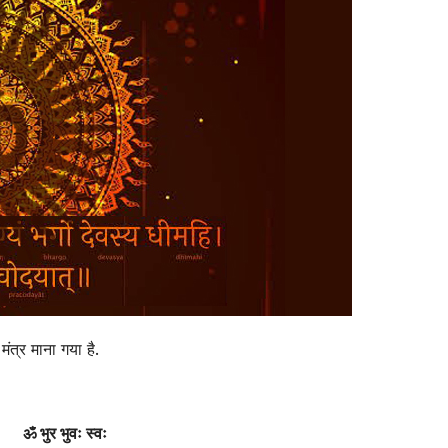
ंत्र माना गया है.
ॐ भुर भुवः स्वः