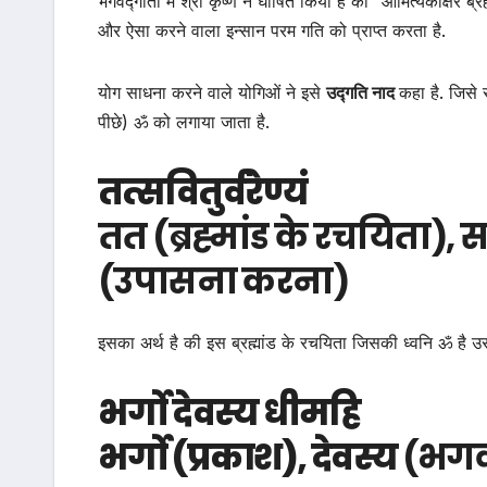
भगवद्गीता में श्री कृष्ण ने घोषित किया है की “ओमित्येकाक्षरं ब्
और ऐसा करने वाला इन्सान परम गति को प्राप्त करता है.
योग साधना करने वाले योगिओं ने इसे
उद्गति नाद
कहा है. जिसे 
पीछे) ॐ को लगाया जाता है.
तत्सवितुर्वरेण्यं
तत (ब्रह्मांड के रचयिता), स
(उपासना करना)
इसका अर्थ है की इस ब्रह्मांड के रचयिता जिसकी ध्वनि ॐ है 
भर्गो देवस्य धीमहि
भर्गो (प्रकाश), देवस्य
(भगवा