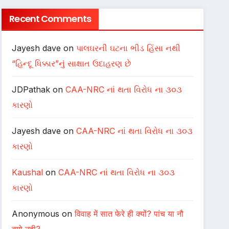
Recent Comments
Jayesh dave
on
પાલઘરની ઘટના ભીડ હિંસા નથી
“હિન્દૂ ધિક્કાર”નું સાક્ષાત ઉદાહરણ છે
JDPathak
on
CAA-NRC નાં થતા વિરોધ ના ૩૦૩
કારણો
Jayesh dave
on
CAA-NRC નાં થતા વિરોધ ના ૩૦૩
કારણો
Kaushal
on
CAA-NRC નાં થતા વિરોધ ના ૩૦૩
કારણો
Anonymous
on
विवाह में सात फेरे ही क्यों? पांच या नौ
क्यो नही?