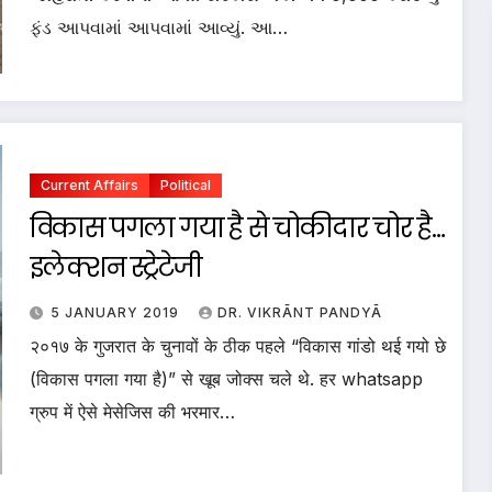
ફંડ આપવામાં આપવામાં આવ્યું. આ…
Current Affairs
Political
विकास पगला गया है से चोकीदार चोर है…
इलेक्शन स्ट्रेटेजी
5 JANUARY 2019
DR. VIKRĀNT PANDYĀ
२०१७ के गुजरात के चुनावों के ठीक पहले “विकास गांडो थई गयो छे
(विकास पगला गया है)” से खूब जोक्स चले थे. हर whatsapp
ग्रुप में ऐसे मेसेजिस की भरमार…