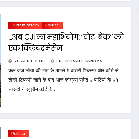
Current Affairs
Political
…अब CJI का महाभियोग: “वोट-बेंक” को
एक क्लियर मेसेज
20 APRIL 2018
DR. VIKRĀNT PANDYĀ
कल जज लोया की मौत के मामले में करारी शिकस्त और कोर्ट से
तीखी टिपण्णी खाने के बाद आज कोंग्रेस समेत ७ पार्टियो के ७१
सांसदों ने सुप्रीम कोर्ट के…
Political