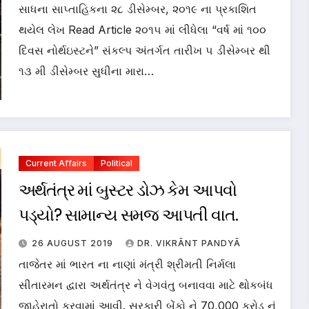
સાધના સાપ્તાહિકના ૨૮ ડીસેમ્બર, ૨૦૧૯ ના પ્રકાશિત
થયેલ લેખ Read Article ૨૦૧૫ માં લીધેલા “વર્ષ માં ૧૦૦
દિવસ નોર્થઇસ્ટને” સંકલ્પ અંતર્ગત તારીખ ૫ ડીસેમ્બર થી
૧૩ મી ડીસેમ્બર સુધીના મારા…
Current Affairs
Political
અર્થતંત્ર માં બુસ્ટર ડોઝ કેમ આપવો
પડ્યો? સામાન્ય સમજ આપતી વાત.
26 AUGUST 2019
DR. VIKRĀNT PANDYĀ
તાજેતર માં ભારત ના નાણાં મંત્રી શ્રીમતી નિર્મલા
સીતારમન દ્વારા અર્થતંત્ર ને વેગવંતુ બનાવવા માટે થોકબંધ
જાહેરાતો કરવામાં આવી. સરકારી બેંકો ને 70,000 કરોડ નું