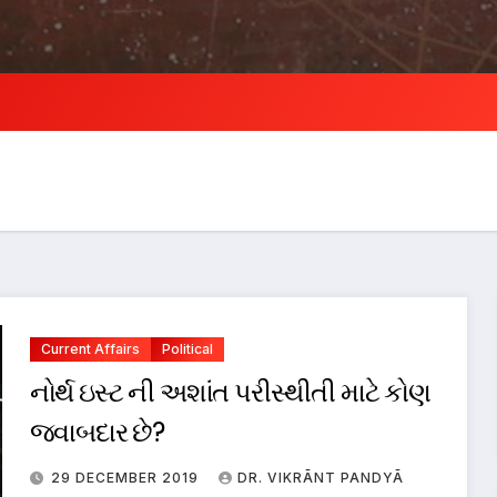
Current Affairs
Political
નોર્થ ઇસ્ટ ની અશાંત પરીસ્થીતી માટે કોણ
જવાબદાર છે?
29 DECEMBER 2019
DR. VIKRĀNT PANDYĀ