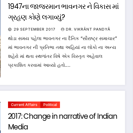
1947ના જાજરમાન ભાવનગર ને વિકાસ માં
ગ્રહણ કોણે લગાવ્યું?
29 SEPTEMBER 2017
DR. VIKRĀNT PANDYĀ
થોડા સમય પહેલા ભાવનગર ના દૈનિક “સૌરાષ્ટ્ર સમાચાર”
માં ભાવનગર ની પ્રતિભા તથા અહિયાં ના લોકો ના અન્ય
શહેરો માં થતા સ્થળાંતર વિષે એક વિસ્તૃત અહેવાલ
પ્રકાશિત કરવામાં આવ્યો હતો.…
Current Affairs
Political
2017: Change in narrative of Indian
Media