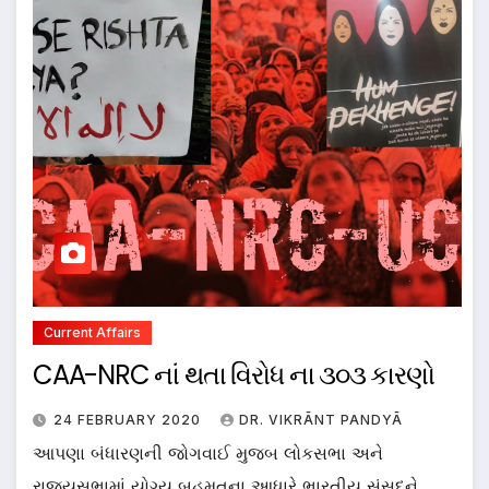
Current Affairs
CAA-NRC નાં થતા વિરોધ ના ૩૦૩ કારણો
24 FEBRUARY 2020
DR. VIKRĀNT PANDYĀ
આપણા બંધારણની જોગવાઈ મુજબ લોકસભા અને
રાજ્યસભામાં યોગ્ય બહુમતના આધારે ભારતીય સંસદને