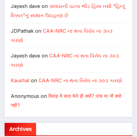
Jayesh dave
on
પાલઘરની ઘટના ભીડ હિંસા નથી “હિન્દૂ
ધિક્કાર”નું સાક્ષાત ઉદાહરણ છે
JDPathak
on
CAA-NRC નાં થતા વિરોધ ના ૩૦૩
કારણો
Jayesh dave
on
CAA-NRC નાં થતા વિરોધ ના ૩૦૩
કારણો
Kaushal
on
CAA-NRC નાં થતા વિરોધ ના ૩૦૩ કારણો
Anonymous
on
विवाह में सात फेरे ही क्यों? पांच या नौ क्यो
नही?
Archives