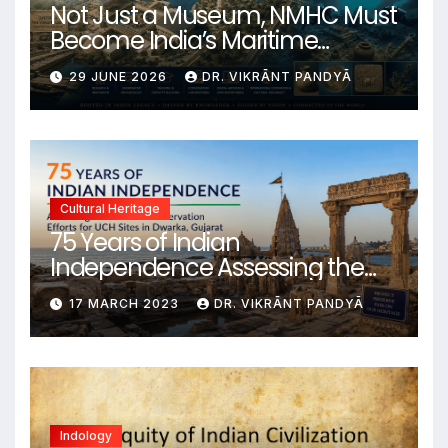
Not Just a Museum, NMHC Must
Become India’s Maritime
Heritage Command Centre
29 JUNE 2026
DR. VIKRĀNT PANDYĀ
Cultural Heritage
75 Years of Indian
Independence Assessing the
State of Conservation Efforts for
17 MARCH 2023
DR. VIKRĀNT PANDYĀ
UCH Sites in Dwarka, Gujarat
Indology