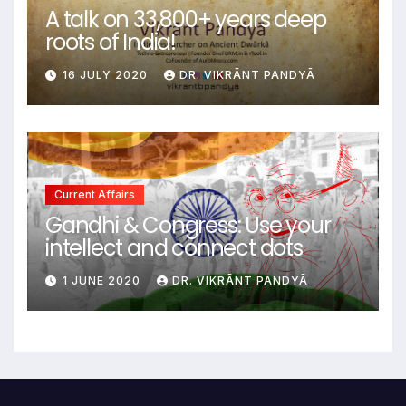
A talk on 33,800+ years deep
roots of India!
16 JULY 2020
DR. VIKRĀNT PANDYĀ
Current Affairs
Gandhi & Congress: Use your
intellect and connect dots
1 JUNE 2020
DR. VIKRĀNT PANDYĀ