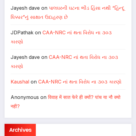
Jayesh dave
on
પાલઘરની ઘટના ભીડ હિંસા નથી “હિન્દૂ
ધિક્કાર”નું સાક્ષાત ઉદાહરણ છે
JDPathak
on
CAA-NRC નાં થતા વિરોધ ના ૩૦૩
કારણો
Jayesh dave
on
CAA-NRC નાં થતા વિરોધ ના ૩૦૩
કારણો
Kaushal
on
CAA-NRC નાં થતા વિરોધ ના ૩૦૩ કારણો
Anonymous
on
विवाह में सात फेरे ही क्यों? पांच या नौ क्यो
नही?
Archives