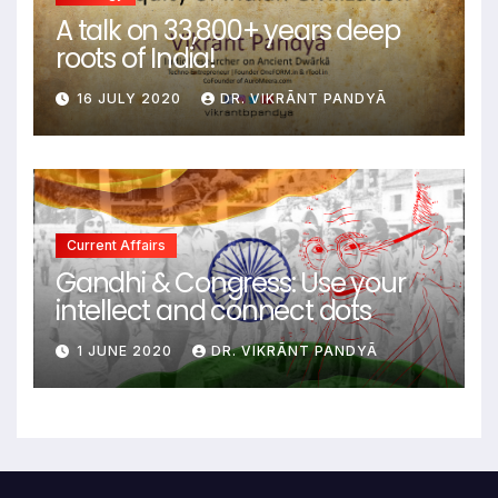
A talk on 33,800+ years deep
roots of India!
16 JULY 2020
DR. VIKRĀNT PANDYĀ
Current Affairs
Gandhi & Congress: Use your
intellect and connect dots
1 JUNE 2020
DR. VIKRĀNT PANDYĀ