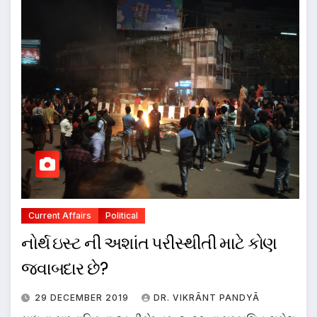
Current Affairs
Political
નોર્થ ઇસ્ટ ની અશાંત પરીસ્થીતી માટે કોણ
જવાબદાર છે?
29 DECEMBER 2019
DR. VIKRĀNT PANDYĀ