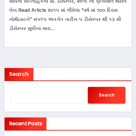
સાધના સાપ્તાહિકના ૨૮ ડીસેમ્બર, ૨૦૧૯ ના પ્રકાશિત થયેલ
લેખ Read Article ૨૦૧૫ માં લીધેલા “વર્ષ માં ૧૦૦ દિવસ
નોર્થઇસ્ટને” સંકલ્પ અંતર્ગત તારીખ ૫ ડીસેમ્બર થી ૧૩ મી
ડીસેમ્બર સુધીના મારા…
Search
Search
Recent Posts