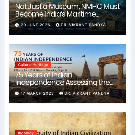
Not Just a Museum, NMHC Must
Become India’s Maritime
Heritage Command Centre
29 JUNE 2026
DR. VIKRĀNT PANDYĀ
Cultural Heritage
75 Years of Indian
Independence Assessing the
State of Conservation Efforts for
17 MARCH 2023
DR. VIKRĀNT PANDYĀ
UCH Sites in Dwarka, Gujarat
Indology